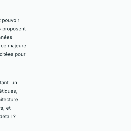
t pouvoir
s proposent
onnées
urce majeure
icitées pour
tant, un
étiques,
hitecture
s, et
étail ?