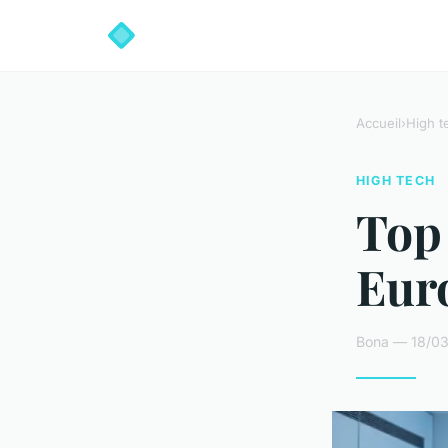
Accueil
›
High t
HIGH TECH
Top 
Eur
Bona — 18/03