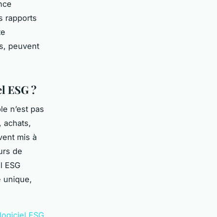
ence
s rapports
te
es, peuvent
el ESG ?
le n’est pas
, achats,
vent mis à
urs de
el ESG
e unique,
 logiciel ESG