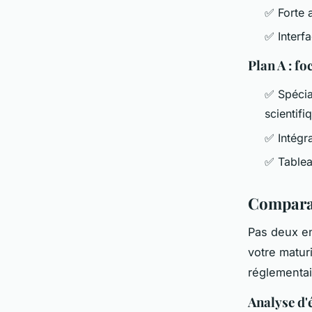
✅ Forte a
✅ Interfa
Plan A : f
✅ Spécia
scientifi
✅ Intégra
✅ Tablea
Comparat
Pas deux en
votre maturi
réglementair
Analyse d