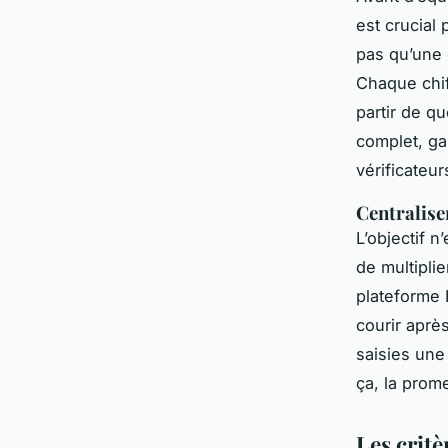
est crucial
pas qu’une 
Chaque chiff
partir de q
complet, gar
vérificateur
Centralise
L’objectif n
de multipli
plateforme 
courir aprè
saisies une
ça, la prom
Les crit