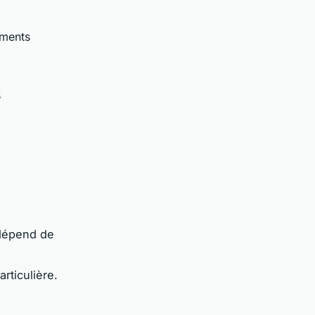
ements
s
 dépend de
articulière.