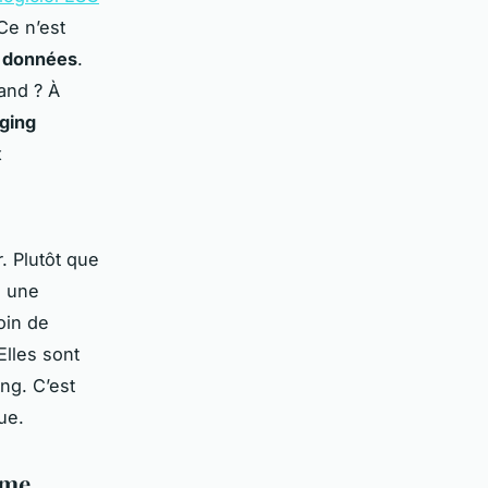
Ce n’est
s données
.
uand ? À
ging
x
. Plutôt que
, une
oin de
Elles sont
ng. C’est
ue.
rme