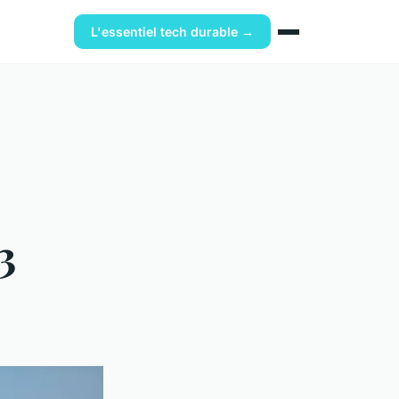
L'essentiel tech durable →
3