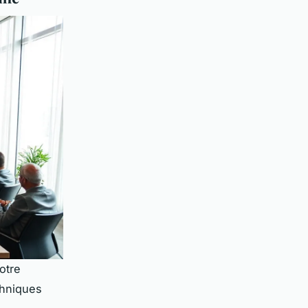
votre
chniques