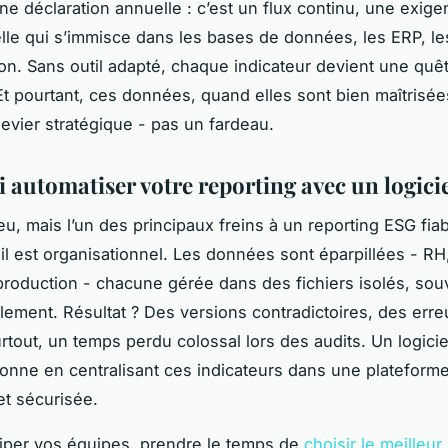
une déclaration annuelle : c’est un flux continu, une exig
lle qui s’immisce dans les bases de données, les ERP, le
on. Sans outil adapté, chaque indicateur devient une quê
 Et pourtant, ces données, quand elles sont bien maîtrisé
levier stratégique - pas un fardeau.
 automatiser votre reporting avec un logici
eu, mais l’un des principaux freins à un reporting ESG fiab
 il est organisationnel. Les données sont éparpillées - RH
 production - chacune gérée dans des fichiers isolés, sou
lement. Résultat ? Des versions contradictoires, des erre
urtout, un temps perdu colossal lors des audits. Un logici
onne en centralisant ces indicateurs dans une plateform
et sécurisée.
iper vos équipes, prendre le temps de
choisir le meilleur