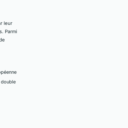
r leur
s. Parmi
 de
ropéenne
 double