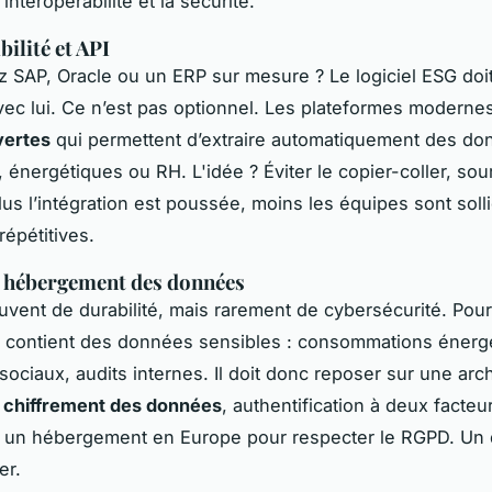
’interopérabilité et la sécurité.
ilité et API
ez SAP, Oracle ou un ERP sur mesure ? Le logiciel ESG doi
vec lui. Ce n’est pas optionnel. Les plateformes moderne
vertes
qui permettent d’extraire automatiquement des d
 énergétiques ou RH. L'idée ? Éviter le copier-coller, so
lus l’intégration est poussée, moins les équipes sont soll
répétitives.
t hébergement des données
uvent de durabilité, mais rarement de cybersécurité. Pour
G contient des données sensibles : consommations énerg
sociaux, audits internes. Il doit donc reposer sur une arc
-
chiffrement des données
, authentification à deux facteur
 un hébergement en Europe pour respecter le RGPD. Un d
er.