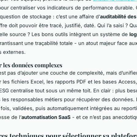
 pour centraliser vos indicateurs de performance durable. 
question de stockage : c’est une affaire d’
auditabilité de
re doit pouvoir être tracé, justifié, daté. Qui l’a saisi ? Q
uelle source ? Les bons outils intègrent un système de
log
antissant une traçabilité totale - un atout majeur face au
s externes.
r les données complexes
’est pas d’ajouter une couche de complexité, mais d’unifier
er les fichiers Excel, les rapports PDF et les bases Access
ESG centralise tout sous un même toit. En clair : plus bes
s les responsables métiers pour récupérer des données. 
 fois, validées, puis automatiquement intégrées au reporti
esse de l’
automatisation SaaS
- et ce n’est pas anecdotiq
ères techniques pour sélectionner sa platefo