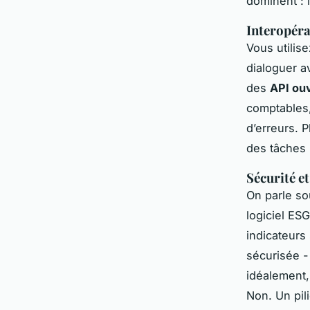
dominent : l
Interopérab
Vous utilis
dialoguer a
des
API ou
comptables,
d’erreurs. P
des tâches 
Sécurité e
On parle so
logiciel ES
indicateurs 
sécurisée 
idéalement,
Non. Un pili