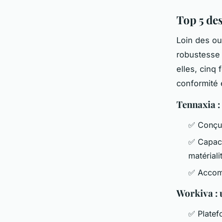
Top 5 de
Loin des ou
robustesse 
elles, cinq
conformité 
Tennaxia : 
✅ Conçu 
✅ Capaci
matériali
✅ Accomp
Workiva : 
✅ Platefo