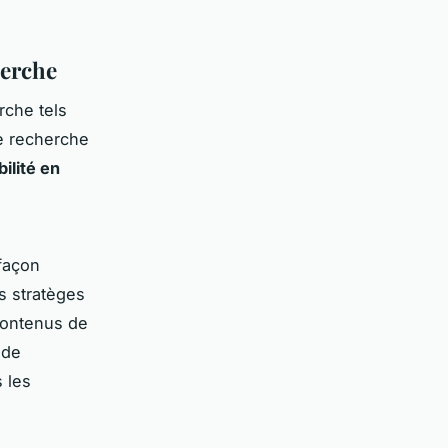
herche
rche tels
de recherche
bilité en
façon
s stratèges
contenus de
 de
 les