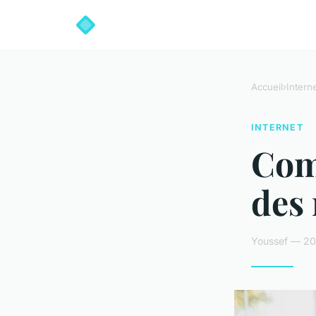
Accueil
›
Intern
INTERNET
Com
des
Youssef — 20