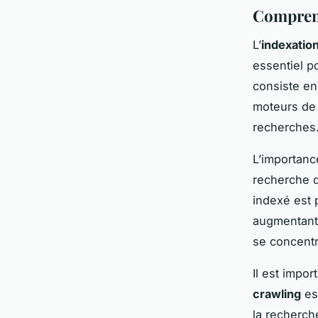
Comprend
L’
indexatio
essentiel po
consiste en
moteurs de 
recherches
L’importanc
recherche d
indexé est 
augmentant a
se concentr
Il est impo
crawling
est
la recherch