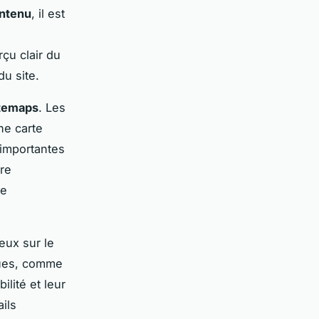
ntenu
, il est
çu clair du
du site.
temaps
. Les
ne carte
 importantes
ure
de
eux sur le
iques, comme
ilité et leur
ils