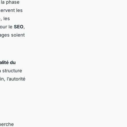
la phase
servent les
, les
pour le
SEO
,
ages soient
alité du
a structure
n, l’autorité
cherche