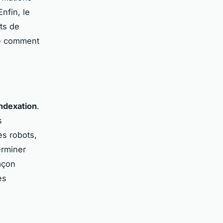
nfin, le
ts de
re comment
ndexation
.
s
es robots,
rminer
façon
es