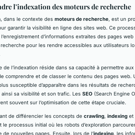
re l’indexation des moteurs de recherche
n
, dans le contexte des
moteurs de recherche
, est un p
ur garantir la visibilité en ligne des sites web. Ce proce
 l’enregistrement d’informations extraites des pages web 
recherche pour les rendre accessibles aux utilisateurs lo
.
e de l’indexation réside dans sa capacité à permettre au
e comprendre et de classer le contenu des pages web. U
plus susceptible d’apparaître dans les résultats de recher
insi sa visibilité et son trafic. Les
SEO
(Search Engine Op
ent souvent sur l’optimisation de cette étape cruciale.
rtant de différencier les concepts de
crawling
,
indexing
et
 le processus initial où les robots d’exploration parcoure
e de nouvelles pages. Ensuite, lors de l’
indexing
, les inf