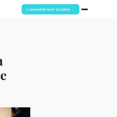
L'essentiel tech durable →
n
he