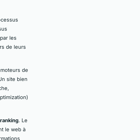
rocessus
ssus
par les
rs de leurs
x moteurs de
n site bien
che,
timization)
ranking
. Le
nt le web à
ormations