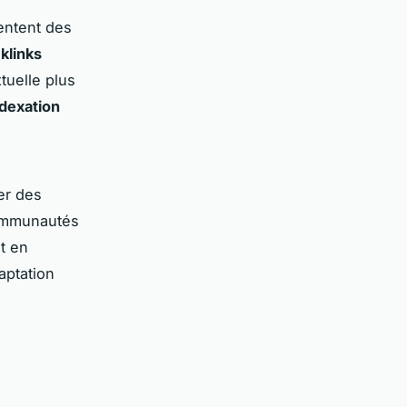
entent des
klinks
tuelle plus
ndexation
ser des
communautés
t en
aptation