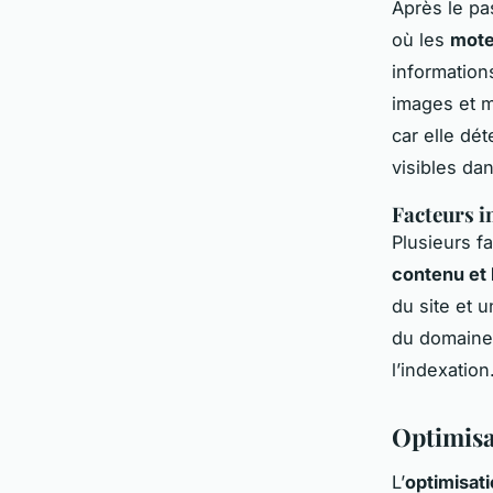
Après le pa
où les
mote
informations
images et 
car elle dé
visibles da
Facteurs i
Plusieurs fa
contenu et 
du site et u
du domaine 
l’indexation
Optimisa
L’
optimisat